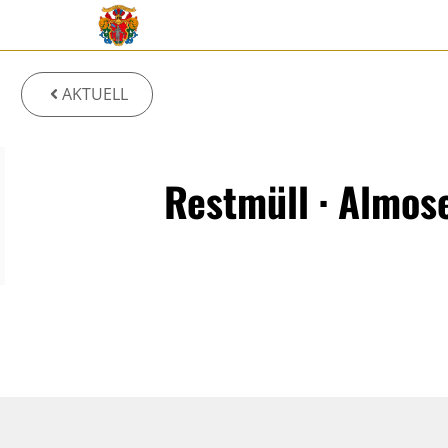
Zum
Inhalt
springen
AKTUELL
Restmüll · Almos