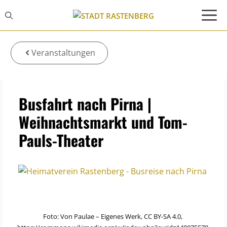
Zum
Inhalt
springen
Veranstaltungen
Busfahrt nach Pirna |
Weihnachtsmarkt und Tom-
Pauls-Theater
Foto: Von Paulae – Eigenes Werk, CC BY-SA 4.0,