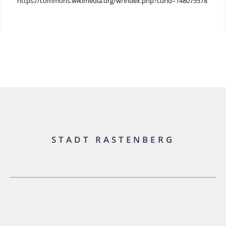
https://commons.wikimedia.org/w/index.php?curid=148075578
STADT RASTENBERG