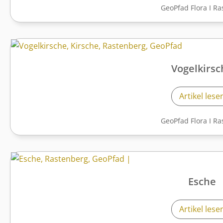
GeoPfad Flora
I
Ra
Vogelkirsc
Artikel lese
GeoPfad Flora
I
Ra
Esche
Artikel lese