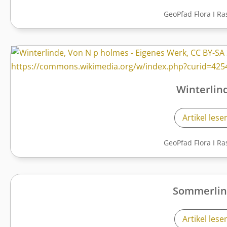
GeoPfad Flora
I
Ra
Winterlin
Artikel lese
GeoPfad Flora
I
Ra
Sommerlin
Artikel lese