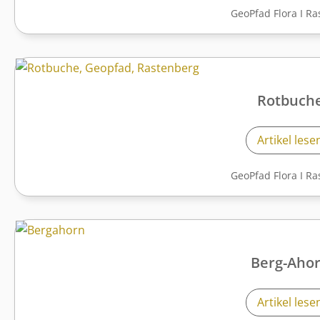
GeoPfad Flora
I
Ra
Rotbuch
Artikel lese
GeoPfad Flora
I
Ra
Berg-Aho
Artikel lese