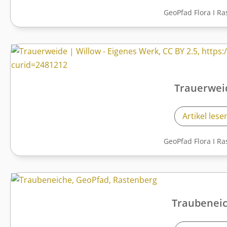
GeoPfad Flora
I
Ra
Trauerwei
Artikel lese
GeoPfad Flora
I
Ra
Traubenei