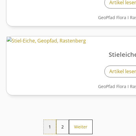
Artikel lese
GeoPfad Flora
I
Ra
Stieleich
Artikel lese
GeoPfad Flora
I
Ra
1
2
Weiter