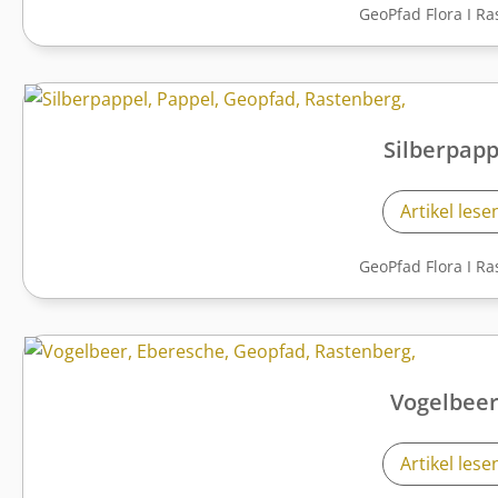
GeoPfad Flora
I
Ra
Silberpapp
Artikel lese
GeoPfad Flora
I
Ra
Vogelbee
Artikel lese