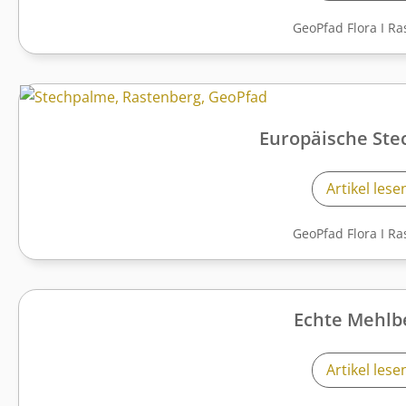
GeoPfad Flora
I
Ra
Europäische St
Artikel lese
GeoPfad Flora
I
Ra
Echte Mehlb
Artikel lese