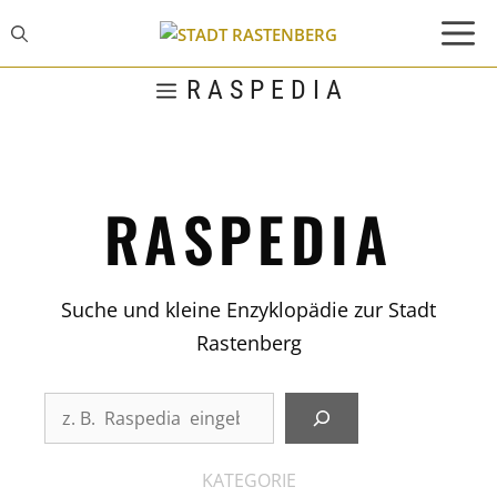
Zum
Inhalt
springen
R A S P E D I A
RASPEDIA
Suche und kleine Enzyklopädie zur Stadt
Rastenberg
Die
kleine
Enzyklopädie
KATEGORIE
über