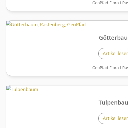
GeoPfad Flora
I
Ra
Götterba
Artikel lese
GeoPfad Flora
I
Ra
Tulpenba
Artikel lese