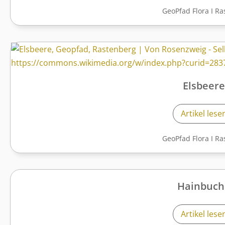
GeoPfad Flora
I
Ra
Elsbeere
Artikel lese
GeoPfad Flora
I
Ra
Hainbuch
Artikel lese